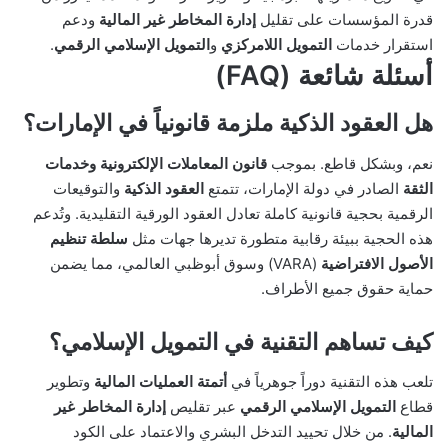
قدرة المؤسسات على تقليل
إدارة المخاطر غير المالية
ودعم
استقرار خدمات
التمويل اللامركزي
و
التمويل الإسلامي الرقمي
.
أسئلة شائعة (FAQ)
هل العقود الذكية ملزمة قانونياً في الإمارات؟
نعم، وبشكل قاطع. بموجب
قانون المعاملات الإلكترونية وخدمات
الثقة
الصادر في دولة الإمارات، تتمتع
العقود الذكية
والتوقيعات
الرقمية بحجية قانونية كاملة تعادل العقود الورقية التقليدية. وتُدعم
هذه الحجية ببيئة رقابية متطورة تديرها جهات مثل
سلطة تنظيم
الأصول الافتراضية
(VARA) وسوق أبوظبي العالمي، مما يضمن
حماية حقوق جميع الأطراف.
كيف تساهم التقنية في التمويل الإسلامي؟
تلعب هذه التقنية دوراً جوهرياً في
أتمتة العمليات المالية
وتطوير
قطاع
التمويل الإسلامي الرقمي
عبر تقليص
إدارة المخاطر غير
المالية
. من خلال تحييد التدخل البشري والاعتماد على الكود