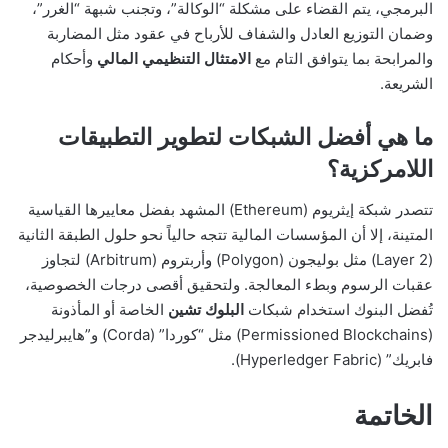
البرمجي، يتم القضاء على مشكلة “الوكالة”، وتجنب شبهة “الغرر”،
وضمان التوزيع العادل والشفاف للأرباح في عقود مثل المضاربة
والمرابحة بما يتوافق التام مع
الامتثال التنظيمي المالي
وأحكام
الشريعة.
ما هي أفضل الشبكات لتطوير التطبيقات
اللامركزية؟
تتصدر شبكة إيثريوم (Ethereum) المشهد بفضل معاييرها القياسية
المتينة، إلا أن المؤسسات المالية تتجه حالياً نحو حلول الطبقة الثانية
(Layer 2) مثل بوليجون (Polygon) وأربتروم (Arbitrum) لتجاوز
عقبات الرسوم وبطء المعالجة. ولتحقيق أقصى درجات الخصوصية،
تُفضل البنوك استخدام شبكات
البلوك تشين
الخاصة أو المأذونة
(Permissioned Blockchains) مثل “كوردا” (Corda) و”هايبرليدجر
فابريك” (Hyperledger Fabric).
الخاتمة