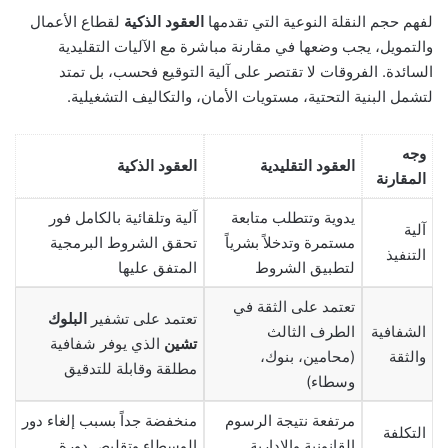
لفهم حجم النقلة النوعية التي تقدمها
العقود الذكية
لقطاع الأعمال
والتمويل، يجب وضعها في مقارنة مباشرة مع الآليات التقليدية
السائدة. الفروقات لا تقتصر على آلية التوقيع فحسب، بل تمتد
لتشمل البنية التحتية، مستويات الأمان، والتكاليف التشغيلية.
وجه
العقود التقليدية
العقود الذكية
المقارنة
يدوية وتتطلب متابعة
آلية وتلقائية بالكامل فور
آلية
مستمرة وتدخلاً بشرياً
تحقق الشروط البرمجية
التنفيذ
لتطبيق الشروط
المتفق عليها
تعتمد على الثقة في
تعتمد على تشفير
البلوك
الشفافية
الطرف الثالث
تشين
الذي يوفر شفافية
والثقة
(محامين، بنوك،
مطلقة وقابلة للتدقيق
وسطاء)
مرتفعة نتيجة الرسوم
منخفضة جداً بسبب إلغاء دور
التكلفة
القانونية والإدارية
الوسطاء وتقليص دورة