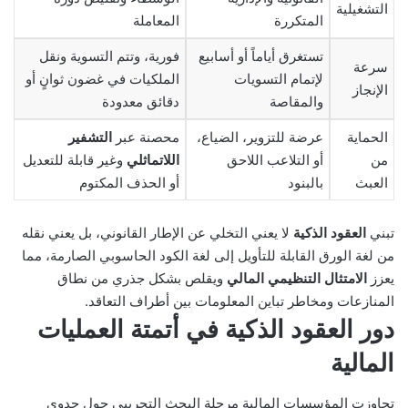
التشغيلية
المتكررة
المعاملة
تستغرق أياماً أو أسابيع
فورية، وتتم التسوية ونقل
سرعة
لإتمام التسويات
الملكيات في غضون ثوانٍ أو
الإنجاز
والمقاصة
دقائق معدودة
الحماية
عرضة للتزوير، الضياع،
محصنة عبر
التشفير
من
أو التلاعب اللاحق
اللاتماثلي
وغير قابلة للتعديل
العبث
بالبنود
أو الحذف المكتوم
تبني
العقود الذكية
لا يعني التخلي عن الإطار القانوني، بل يعني نقله
من لغة الورق القابلة للتأويل إلى لغة الكود الحاسوبي الصارمة، مما
يعزز
الامتثال التنظيمي المالي
ويقلص بشكل جذري من نطاق
المنازعات ومخاطر تباين المعلومات بين أطراف التعاقد.
دور العقود الذكية في أتمتة العمليات
المالية
تجاوزت المؤسسات المالية مرحلة البحث التجريبي حول جدوى