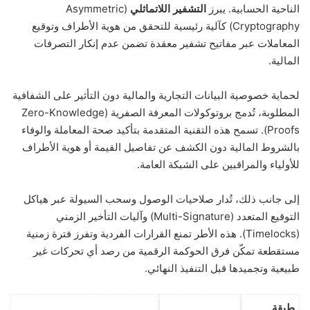
الناحية الحسابية. يبرز
التشفير اللاتماثلي
(Asymmetric
Cryptography) كآلية رئيسية للتحقق من هوية الأطراف وتوقيع
المعاملات عبر مفاتيح تشفير معقدة تضمن عدم إنكار التصرفات
المالية.
لحماية خصوصية البيانات التجارية والمالية دون التأثير على الشفافية
المطلوبة، تُدمج بروتوكولات المعرفة الصفرية (Zero-Knowledge
Proofs). تسمح هذه التقنية المتقدمة بتأكيد صحة المعاملة والوفاء
بالشروط المالية دون الكشف عن تفاصيل القيمة أو هوية الأطراف
للأولياء والمراقبين على الشبكة العامة.
إلى جانب ذلك، تُدار صلاحيات الوصول وسحب السيولة عبر هياكل
التوقيع المتعدد (Multi-Signature) وآليات التأخير الزمني
(Timelocks). هذه الأطر تمنع القرارات الفردية وتفرز فترة زمنية
مستقطعة تمكّن فرق الحوكمة الرقمية من رصد أي تحركات غير
طبيعية وتجميدها قبل التنفيذ النهائي.
طبقة