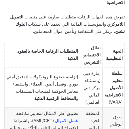
الافتراضية
.
تفرض هذه الجهات الرقابية متطلبات صارمة على منصات
التمويل
اللامركزي
والمؤسسات المالية التي تعتمد على شبكات
البلوك
تشين
، ترتكز على الشفافية وتأمين أموال المتعاملين.
نطاق
الجهة
المتطلبات الرقابية الخاصة بالعقود
الاختصاص
التنظيمية
الذكية
التشريعي
سلطة
إمارة دبي
إلزامية خضوع البروتوكولات لتدقيق أمني
تنظيم
(باستثناء
دوري، وفصل أصول العملاء، واستيفاء
الأصول
مركز دبي
معايير الحوكمة لمنتجات المشتقات
الافتراضية
المالي
و
المحافظ الرقمية الذكية
(VARA)
العالمي)
المنطقة
تطبيق أطر الامتثال لمعايير مكافحة
سوق
الحرة
غسل الأموال
(AML/CFT)، واشتراط
أبوظبي
المالية
الإفصاح المالي التام، والتأكد من قابلية