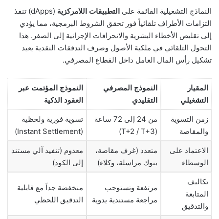
النماذج التشغيلية القائمة على
التطبيقات اللامركزية
(dApps) تنفذ
التزامات الأطراف تلقائياً فور تحقق الشروط البرمجية، مما يؤدي
إلى تقليص الأخطاء البشرية والانحرافات الإجرائية إلى الصفر. هذا
التحول التلقائي في ملكية الأصول وصرف التدفقات النقدية يعيد
تشكيل رأس المال العامل داخل القطاع المصرفي.
المقيار
النموذج المصرفي
النموذج المؤتمت عبر
التشغيلي
التقليدي
العقود الذكية
زمن التسوية
من 24 إلى 72 ساعة
تسوية فورية ولحظية
والمقاصة
(T+2 / T+3)
(Instant Settlement)
الاعتماد على
متعدد (غرف مقاصة،
معدوم (تنفيد آلي مستند
الوسطاء
بنوك مراسلة، وكلاء)
إلى الكود)
تكاليف
مرتفعة وتستوجب
منخفضة جداً مع قابلية
المتابعة
مراجعة مستندية يدوية
التدقيق اللحظي
والتدقيق