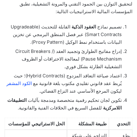
لتحقيق التوازن بين الجمود التقني والمرونة التشغيلية، تطبق
المؤسسات المالية الاستراتيجيات التالية:
تصميم نماذج
العقود الذكية
القابلة للتحديث (Upgradeable
Smart Contracts) عبر فصل المنطق البرمجي عن تخزين
البيانات باستخدام نمط الوكيل (Proxy Pattern).
إدراج مفاتيح الطوارئ وتجميد العقد (Circuit Breakers /
Pause Mechanism) لمعالجة الاختراقات أو الظروف
التشغيلية الطارئة بشكل فوري.
اعتماد صياغة التعاقد المزدوج (Hybrid Contracts)؛ حيث
يُربط عقد قانوني تقليدي مكتوب بلغة قانونية مع
الكود المشفر
ليكون المرجع الأساسي عند النزاع القضائي.
تكوين لجان تحكيم رقمية متخصصة ومدمجة بآليات
التطبيقات
اللامركزية
للفصل السريع في الخلافات الفنية والقانونية.
التحدي
طبيعة المشكلة
الحل الاستراتيجي للمؤسسات
بطء
التزاحم على شبكة