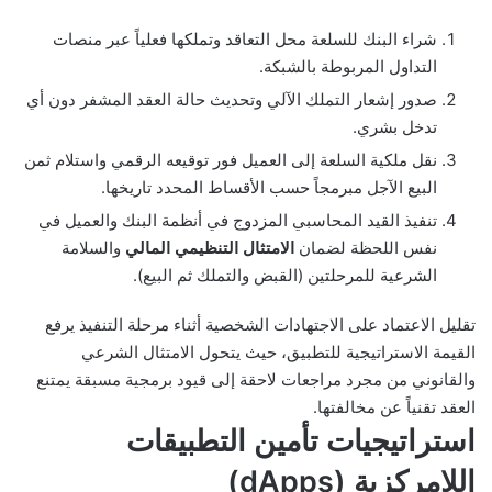
شراء البنك للسلعة محل التعاقد وتملكها فعلياً عبر منصات
التداول المربوطة بالشبكة.
صدور إشعار التملك الآلي وتحديث حالة العقد المشفر دون أي
تدخل بشري.
نقل ملكية السلعة إلى العميل فور توقيعه الرقمي واستلام ثمن
البيع الآجل مبرمجاً حسب الأقساط المحدد تاريخها.
تنفيذ القيد المحاسبي المزدوج في أنظمة البنك والعميل في
نفس اللحظة لضمان
الامتثال التنظيمي المالي
والسلامة
الشرعية للمرحلتين (القبض والتملك ثم البيع).
تقليل الاعتماد على الاجتهادات الشخصية أثناء مرحلة التنفيذ يرفع
القيمة الاستراتيجية للتطبيق، حيث يتحول الامتثال الشرعي
والقانوني من مجرد مراجعات لاحقة إلى قيود برمجية مسبقة يمتنع
العقد تقنياً عن مخالفتها.
استراتيجيات تأمين التطبيقات
اللامركزية (dApps)