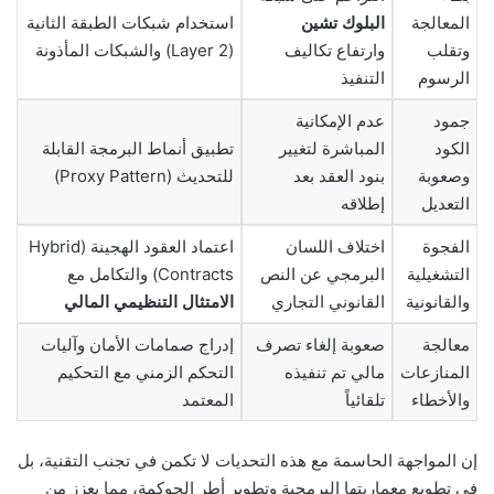
المعالجة
البلوك تشين
استخدام شبكات الطبقة الثانية
وتقلب
وارتفاع تكاليف
(Layer 2) والشبكات المأذونة
الرسوم
التنفيذ
جمود
عدم الإمكانية
الكود
المباشرة لتغيير
تطبيق أنماط البرمجة القابلة
وصعوبة
بنود العقد بعد
للتحديث (Proxy Pattern)
التعديل
إطلاقه
الفجوة
اختلاف اللسان
اعتماد العقود الهجينة (Hybrid
التشغيلية
البرمجي عن النص
Contracts) والتكامل مع
والقانونية
القانوني التجاري
الامتثال التنظيمي المالي
معالجة
صعوبة إلغاء تصرف
إدراج صمامات الأمان وآليات
المنازعات
مالي تم تنفيذه
التحكم الزمني مع التحكيم
والأخطاء
تلقائياً
المعتمد
إن المواجهة الحاسمة مع هذه التحديات لا تكمن في تجنب التقنية، بل
في تطويع معماريتها البرمجية وتطوير أطر الحوكمة، مما يعزز من