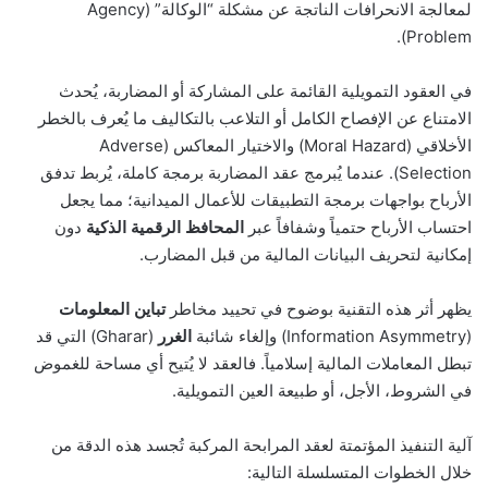
لمعالجة الانحرافات الناتجة عن مشكلة “الوكالة” (Agency
Problem).
في العقود التمويلية القائمة على المشاركة أو المضاربة، يُحدث
الامتناع عن الإفصاح الكامل أو التلاعب بالتكاليف ما يُعرف بالخطر
الأخلاقي (Moral Hazard) والاختيار المعاكس (Adverse
Selection). عندما يُبرمج عقد المضاربة برمجة كاملة، يُربط تدفق
الأرباح بواجهات برمجة التطبيقات للأعمال الميدانية؛ مما يجعل
احتساب الأرباح حتمياً وشفافاً عبر
المحافظ الرقمية الذكية
دون
إمكانية لتحريف البيانات المالية من قبل المضارب.
يظهر أثر هذه التقنية بوضوح في تحييد مخاطر
تباين المعلومات
(Information Asymmetry) وإلغاء شائبة
الغرر
(Gharar) التي قد
تبطل المعاملات المالية إسلامياً. فالعقد لا يُتيح أي مساحة للغموض
في الشروط، الأجل، أو طبيعة العين التمويلية.
آلية التنفيذ المؤتمتة لعقد المرابحة المركبة تُجسد هذه الدقة من
خلال الخطوات المتسلسلة التالية: