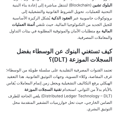
البلوك تشين
(Blockchain) لتنتقل مباشرة إلى إعادة بناء البنية
التحتية للعمليات. تحويل الشروط القانونية والتشغيلية إلى
بروتوكولات حاسوبية عبر
العقود الذكية
يُشكل الركيزة الأساسية
للجيل الجديد من التكنولوجيا المالية، حيث تلتقي
أتمتة العمليات
المالية
مع متطلبات الأمان والموثوقية المطلوبة في بيئات التداول
والمعاملات المصرفية.
كيف تستغني البنوك عن الوسطاء بفضل
السجلات الموزعة (DLT)؟
تعتمد القنوات المصرفية التقليدية على سلسلة طويلة من الوسطاء؛
غرف المقاصة، وكلاء التسوية، وجهات التوثيق القانونية. هذا التعقيد
الهيكلي يرفع التكاليف التشغيلية ويجعل زمن إتمام المعاملات يُقاس
بالأيام بدلاً من الثواني. استخدام
تقنية السجلات الموزعة
(Distributed Ledger Technology – DLT) يلغي الحاجة للطرف
الضامن الخارجي، حيث تحل خوارزميات التشفير المتقدمة محل
التوثيق البشري.