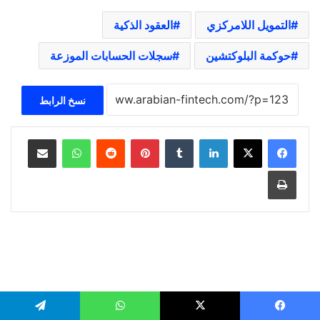
التمويل اللامركزي
العقود الذكية
حوكمة البلوكتشين
سجلات الحسابات الموزعة
نسخ الرابط
لينكدإن
‏Tumblr
بينتيريست
‏Reddit
واتساب
مشاركة عبر البريد
طباعة
ثقافة المال والتكنولوجيا
منذ
18
ساعة
ا
س
ت
ر
ا
ت