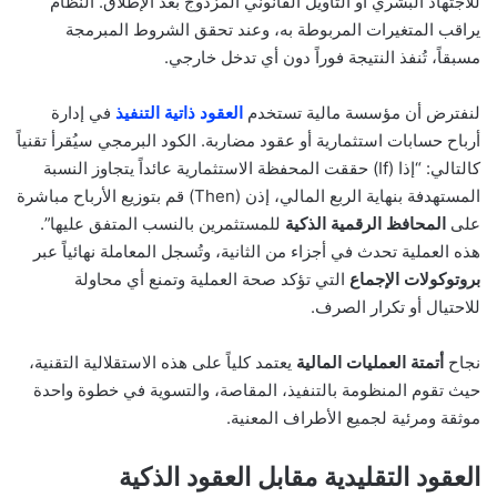
للاجتهاد البشري أو التأويل القانوني المزدوج بعد الإطلاق. النظام
يراقب المتغيرات المربوطة به، وعند تحقق الشروط المبرمجة
مسبقاً، تُنفذ النتيجة فوراً دون أي تدخل خارجي.
لنفترض أن مؤسسة مالية تستخدم
العقود ذاتية التنفيذ
في إدارة
أرباح حسابات استثمارية أو عقود مضاربة. الكود البرمجي سيُقرأ تقنياً
كالتالي: “إذا (If) حققت المحفظة الاستثمارية عائداً يتجاوز النسبة
المستهدفة بنهاية الربع المالي، إذن (Then) قم بتوزيع الأرباح مباشرة
على
المحافظ الرقمية الذكية
للمستثمرين بالنسب المتفق عليها”.
هذه العملية تحدث في أجزاء من الثانية، وتُسجل المعاملة نهائياً عبر
بروتوكولات الإجماع
التي تؤكد صحة العملية وتمنع أي محاولة
للاحتيال أو تكرار الصرف.
نجاح
أتمتة العمليات المالية
يعتمد كلياً على هذه الاستقلالية التقنية،
حيث تقوم المنظومة بالتنفيذ، المقاصة، والتسوية في خطوة واحدة
موثقة ومرئية لجميع الأطراف المعنية.
العقود التقليدية مقابل العقود الذكية