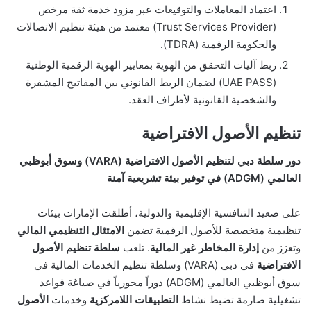
اعتماد المعاملات والتوقيعات عبر مزود خدمة ثقة مرخص
(Trust Services Provider) معتمد من هيئة تنظيم الاتصالات
والحكومة الرقمية (TDRA).
ربط آليات التحقق من الهوية بمعايير الهوية الرقمية الوطنية
(UAE PASS) لضمان الربط القانوني بين المفاتيح المشفرة
والشخصية القانونية لأطراف العقد.
تنظيم الأصول الافتراضية
دور سلطة دبي لتنظيم الأصول الافتراضية (VARA) وسوق أبوظبي
العالمي (ADGM) في توفير بيئة تشريعية آمنة
على صعيد التنافسية الإقليمية والدولية، أطلقت الإمارات بيئات
تنظيمية متخصصة للأصول الرقمية تضمن
الامتثال التنظيمي المالي
وتعزز من
إدارة المخاطر غير المالية
. تلعب
سلطة تنظيم الأصول
الافتراضية
في دبي (VARA) وسلطة تنظيم الخدمات المالية في
سوق أبوظبي العالمي (ADGM) دوراً محورياً في صياغة قواعد
تشغيلية صارمة تضبط نشاط
التطبيقات اللامركزية
وخدمات
الأصول