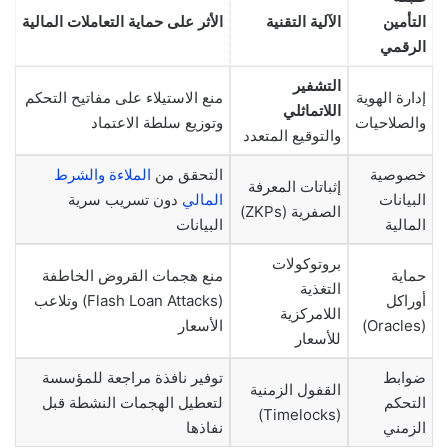
التأمين
الآلية التقنية
الأثر على حماية التعاملات المالية
الرقمي
التشفير
إدارة الهوية
منع الاستيلاء على مفاتيح التحكم
اللاتماثلي
والصلاحيات
وتوزيع سلطة الاعتماد
والتوقيع المتعدد
خصوصية
التحقق من
الملاءة والشرط
إثباتات المعرفة
البيانات
المالي
دون تسريب سرية
الصفرية (ZKPs)
المالية
البيانات
بروتوكولات
حماية
منع هجمات القروض الخاطفة
التغذية
أوراكل
(Flash Loan Attacks) وتلاعب
اللامركزية
(Oracles)
الأسعار
للأسعار
ضوابط
توفير نافذة مراجعة للمؤسسة
القفول الزمنية
التحكم
لتعطيل الهجمات النشطة قبل
(Timelocks)
الزمني
نفاذها