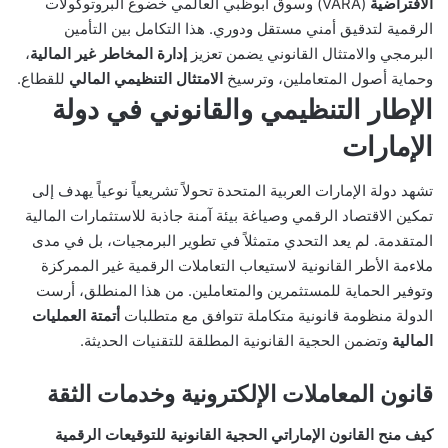
الافتراضية
(VARA) وسوق أبوظبي العالمي خضوع البروتوكولات
الرقمية لتدقيق أمني مستقل ودوري. هذا التكامل بين التأمين
البرمجي والامتثال القانوني يضمن تعزيز
إدارة المخاطر غير المالية
،
وحماية أصول المتعاملين، وترسيخ
الامتثال التنظيمي المالي
للقطاع.
الإطار التنظيمي والقانوني في دولة
الإمارات
تشهد دولة الإمارات العربية المتحدة تحولاً تشريعياً نوعياً يهدف إلى
تمكين الاقتصاد الرقمي وصياغة بيئة آمنة جاذبة للاستثمارات المالية
المتقدمة. لم يعد التحدي متمثلاً في تطوير البرمجيات، بل في مدى
ملاءمة الأطر القانونية لاستيعاب التعاملات الرقمية غير الممركزة
وتوفير الحماية للمستثمرين والمتعاملين. من هذا المنطلق، أرست
الدولة منظومة قانونية متكاملة تتوافق مع متطلبات
أتمتة العمليات
المالية
وتضمن الحجية القانونية المطلقة للتقنيات الحديثة.
قانون المعاملات الإلكترونية وخدمات الثقة
كيف منح القانون الإماراتي الحجية القانونية للتوقيعات الرقمية