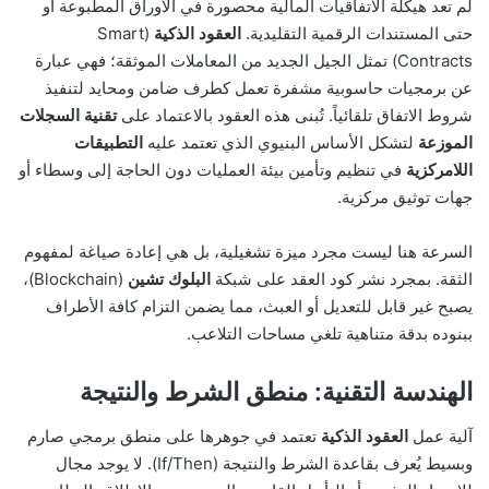
لم تعد هيكلة الاتفاقيات المالية محصورة في الأوراق المطبوعة أو
حتى المستندات الرقمية التقليدية.
العقود الذكية
(Smart
Contracts) تمثل الجيل الجديد من المعاملات الموثقة؛ فهي عبارة
عن برمجيات حاسوبية مشفرة تعمل كطرف ضامن ومحايد لتنفيذ
شروط الاتفاق تلقائياً. تُبنى هذه العقود بالاعتماد على
تقنية السجلات
الموزعة
لتشكل الأساس البنيوي الذي تعتمد عليه
التطبيقات
اللامركزية
في تنظيم وتأمين بيئة العمليات دون الحاجة إلى وسطاء أو
جهات توثيق مركزية.
السرعة هنا ليست مجرد ميزة تشغيلية، بل هي إعادة صياغة لمفهوم
الثقة. بمجرد نشر كود العقد على شبكة
البلوك تشين
(Blockchain)،
يصبح غير قابل للتعديل أو العبث، مما يضمن التزام كافة الأطراف
ببنوده بدقة متناهية تلغي مساحات التلاعب.
الهندسة التقنية: منطق الشرط والنتيجة
آلية عمل
العقود الذكية
تعتمد في جوهرها على منطق برمجي صارم
وبسيط يُعرف بقاعدة الشرط والنتيجة (If/Then). لا يوجد مجال