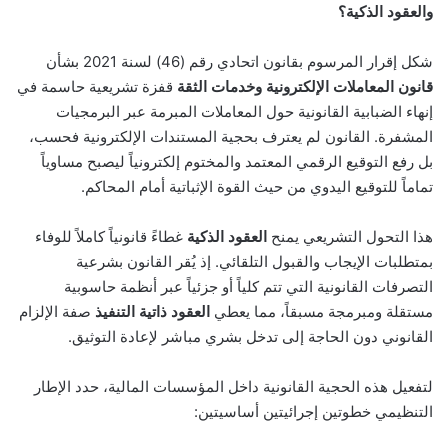
والعقود الذكية؟
شكل إقرار المرسوم بقانون اتحادي رقم (46) لسنة 2021 بشأن
قانون المعاملات الإلكترونية وخدمات الثقة
قفزة تشريعية حاسمة في
إنهاء الضبابية القانونية حول المعاملات المبرمة عبر البرمجيات
المشفرة. القانون لم يعترف بحجية المستندات الإلكترونية فحسب،
بل رفع التوقيع الرقمي المعتمد والمختوم إلكترونياً ليصبح مساوياً
تماماً للتوقيع اليدوي من حيث القوة الإثباتية أمام المحاكم.
هذا التحول التشريعي يمنح
العقود الذكية
غطاءً قانونياً كاملاً للوفاء
بمتطلبات الإيجاب والقبول التلقائي. إذ يُقر القانون بشرعية
التصرفات القانونية التي تتم كلياً أو جزئياً عبر أنظمة حاسوبية
مستقلة ومبرمجة مسبقاً، مما يعطي
العقود ذاتية التنفيذ
صفة الإلزام
القانوني دون الحاجة إلى تدخل بشري مباشر لإعادة التوثيق.
لتفعيل هذه الحجية القانونية داخل المؤسسات المالية، حدد الإطار
التنظيمي خطوتين إجرائيتين أساسيتين: