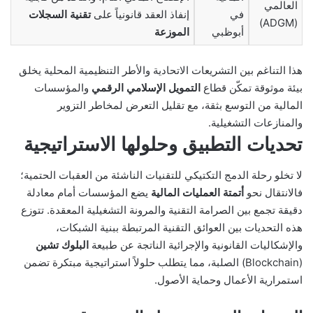
العالمي
في
إنفاذ العقد قانونياً على
تقنية السجلات
(ADGM)
أبوظبي
الموزعة
هذا التناغم بين التشريعات الاتحادية والأطر التنظيمية المحلية يخلق
بيئة موثوقة تمكّن قطاع
التمويل الإسلامي الرقمي
والمؤسسات
المالية من التوسع بثقة، مع تقليل التعرض لمخاطر التزوير
والمنازعات التشغيلية.
تحديات التطبيق وحلولها الاستراتيجية
لا تخلو رحلة الدمج التكتيكي للتقنيات الناشئة من العقبات الحتمية؛
فالانتقال نحو
أتمتة العمليات المالية
يضع المؤسسات أمام معادلة
دقيقة تجمع بين الصرامة التقنية والمرونة التشغيلية المعقدة. تتوزع
هذه التحديات بين العوائق التقنية المرتبطة ببنية الشبكات،
والإشكاليات القانونية والإجرائية الناتجة عن طبيعة
البلوك تشين
(Blockchain) الصلبة، مما يتطلب حلولاً استراتيجية مبتكرة تضمن
استمرارية الأعمال وحماية الأصول.