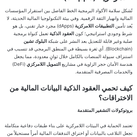
تُشكل سلامة الأكواد البرمجية الخط الفاصل بين استقرار المؤسسات
المالية وانهيار الثقة الرقمية. وفي بيئة التكنولوجيا المالية الحديثة، لا
يُعد تأمين
التطبيقات اللامركزية
(dApps) مجرد خيار تقني، بل هو
شرط وجودي استراتيجي؛ كون
العقود الذكية
تعمل كنواة برمجية
صلبة وغير قابلة للتعديل بعد النشر على شبكة
البلوك تشين
(Blockchain). أي ثغرة بسيطة في المنطق البرمجي قد تتسبب في
استنزاف سيولة المنصات بالكامل خلال ثوانٍ معدودة، مما يجعل
هندسة الأمان حجر الزاوية في مشاريع
التمويل اللامركزي
(DeFi)
والخدمات المصرفية المتقدمة.
كيف تحمي العقود الذكية البيانات المالية من
الاختراقات؟
بروتوكولات التشفير المتقدمة
تعتمد الحماية في البيئات اللامركزية على بناء طبقات دفاعية متكاملة
تجعل التلاعب بالبيانات أو اختراق التدفقات المالية أمراً مستحيلاً من