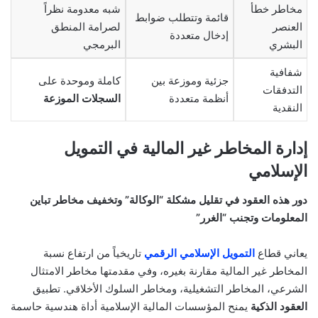
مخاطر خطأ
شبه معدومة نظراً
قائمة وتتطلب ضوابط
العنصر
لصرامة المنطق
إدخال متعددة
البشري
البرمجي
شفافية
جزئية وموزعة بين
كاملة وموحدة على
التدفقات
أنظمة متعددة
السجلات الموزعة
النقدية
إدارة المخاطر غير المالية في التمويل
الإسلامي
دور هذه العقود في تقليل مشكلة “الوكالة” وتخفيف مخاطر تباين
المعلومات وتجنب “الغرر”
يعاني قطاع
التمويل الإسلامي الرقمي
تاريخياً من ارتفاع نسبة
المخاطر غير المالية مقارنة بغيره، وفي مقدمتها مخاطر الامتثال
الشرعي، المخاطر التشغيلية، ومخاطر السلوك الأخلاقي. تطبيق
العقود الذكية
يمنح المؤسسات المالية الإسلامية أداة هندسية حاسمة